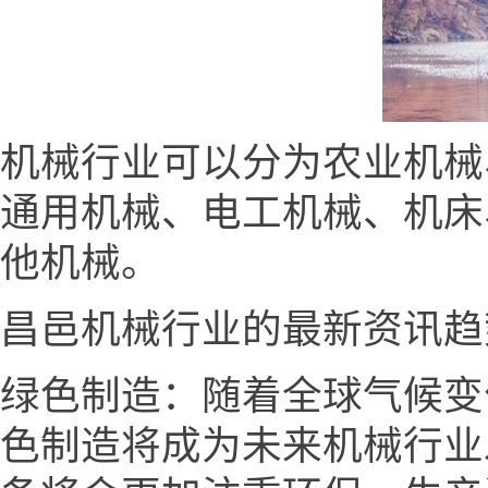
机械行业可以分为农业机械
通用机械、电工机械、机床
他机械。
昌邑机械行业的最新资讯趋
绿色制造：随着全球气候变
色制造将成为未来机械行业