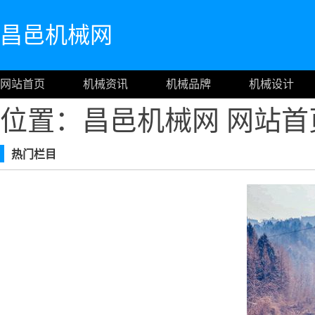
昌邑机械网
网站首页
机械资讯
机械品牌
机械设计
位置：昌邑机械网
网站首
热门栏目