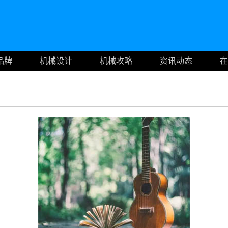
品牌
机械设计
机械攻略
资讯动态
在