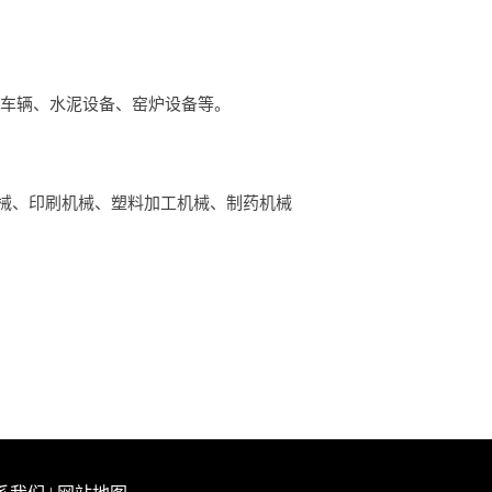
矿车辆、水泥设备、窑炉设备等。
械、印刷机械、塑料加工机械、制药机械